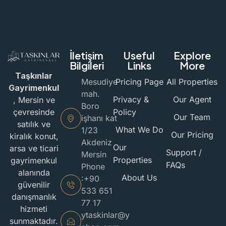
İletişim
Useful
Explore
Bilgileri
Links
More
Taşkınlar
Mesudiye
Pricing Page
All Properties
Gayrimenkul
mah.
Privacy &
Our Agent
, Mersin ve
Boro
Policy
çevresinde
Our Team
işhanı kat
satılık ve
What We Do
1/23
Our Pricing
kiralık konut,
Akdeniz
Our
arsa ve ticari
Support /
Mersin
Properties
gayrimenkul
FAQs
Phone
alanında
About Us
:+90
güvenilir
533 651
danışmanlık
77 17
hizmeti
ytaskinlar@y
sunmaktadır.