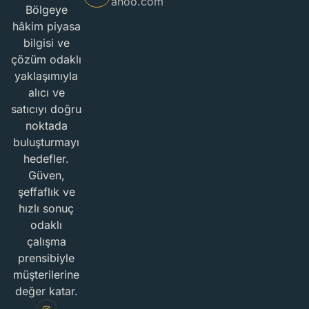
ahoo.com
Bölgeye
hâkim piyasa
bilgisi ve
çözüm odaklı
yaklaşımıyla
alıcı ve
satıcıyı doğru
noktada
buluşturmayı
hedefler.
Güven,
şeffaflık ve
hızlı sonuç
odaklı
çalışma
prensibiyle
müşterilerine
değer katar.