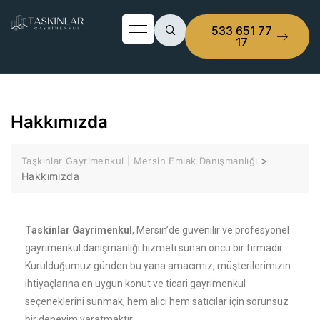
533 651 77
17
Hakkımızda
>
Taşkınlar Gayrimenkul | Mersin Emlak Danışmanlığı
Hakkımızda
Taskinlar Gayrimenkul
, Mersin’de güvenilir ve profesyonel
gayrimenkul danışmanlığı hizmeti sunan öncü bir firmadır.
Kurulduğumuz günden bu yana amacımız, müşterilerimizin
ihtiyaçlarına en uygun konut ve ticari gayrimenkul
seçeneklerini sunmak, hem alıcı hem satıcılar için sorunsuz
bir deneyim yaratmaktır.