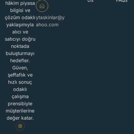
Us
FAQs
hâkim piyasa
bilgisi ve
çözüm odaklı
ytaskinlar@y
yaklaşımıyla
ahoo.com
alıcı ve
satıcıyı doğru
noktada
buluşturmayı
hedefler.
Güven,
şeffaflık ve
hızlı sonuç
odaklı
çalışma
prensibiyle
müşterilerine
değer katar.