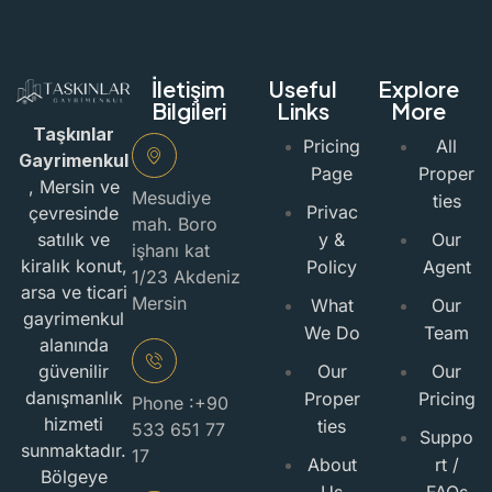
İletişim
Useful
Explore
Bilgileri
Links
More
Taşkınlar
Pricing
All
Gayrimenkul
Page
Proper
, Mersin ve
Mesudiye
ties
Privac
çevresinde
mah. Boro
satılık ve
y &
Our
işhanı kat
kiralık konut,
Policy
Agent
1/23 Akdeniz
arsa ve ticari
Mersin
What
Our
gayrimenkul
We Do
Team
alanında
güvenilir
Our
Our
danışmanlık
Proper
Pricing
Phone :+90
hizmeti
ties
533 651 77
Suppo
sunmaktadır.
17
About
rt /
Bölgeye