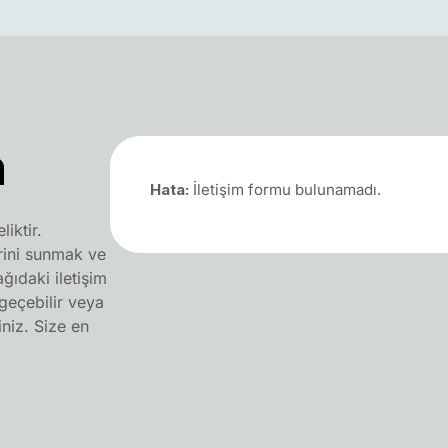
n
Hata:
İletişim formu bulunamadı.
iktir.
rini sunmak ve
ğıdaki iletişim
 geçebilir veya
iniz. Size en