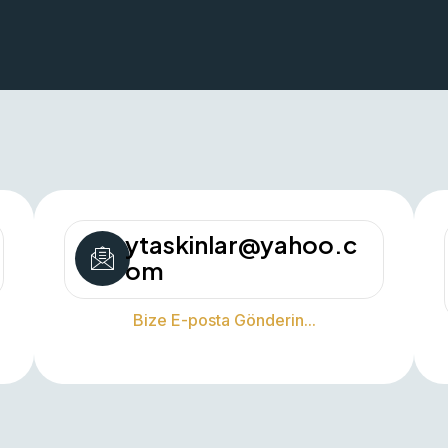
ytaskinlar@yahoo.c
om
Bize E-posta Gönderin...