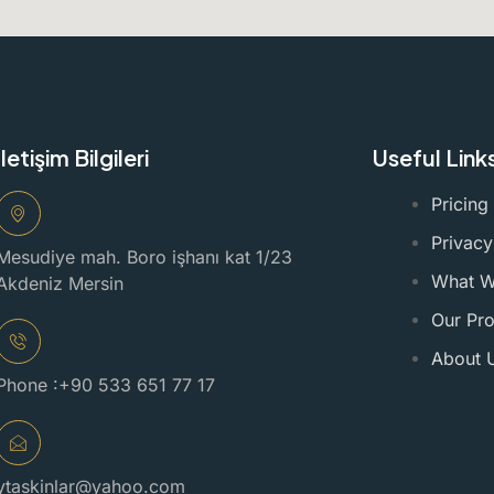
İletişim Bilgileri
Useful Link
Pricing
Privacy
Mesudiye mah. Boro işhanı kat 1/23
What 
Akdeniz Mersin
Our Pro
About 
Phone :+90 533 651 77 17
ytaskinlar@yahoo.com