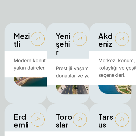
Mezi
Yeni
Akd
tli
şehi
eniz
r
Modern konut projeleri, sahile
Merkezi konum, 
yakın daireler, yatırım fırsatları.
kolaylığı ve çeşit
Prestijli yaşam alanları, sosyal
seçenekleri.
donatılar ve yatırım fırsatları.
Erd
Toro
Tars
emli
slar
us