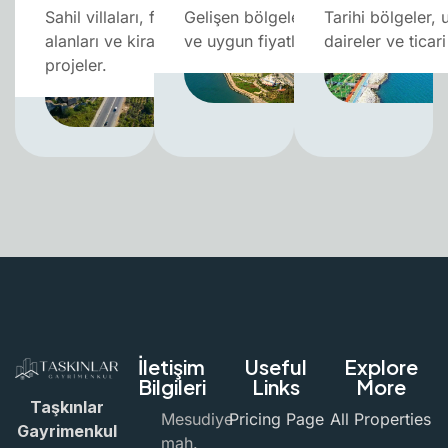
Sahil villaları, ferah yaşam
Gelişen bölgeler, yeşil alanlar
Tarihi bölgeler, 
alanları ve kira getirisi yüksek
ve uygun fiyatlı satılık daireler.
daireler ve ticari
projeler.
İletişim
Useful
Explore
Bilgileri
Links
More
Taşkınlar
Mesudiye
Pricing Page
All Properties
Gayrimenkul
mah.