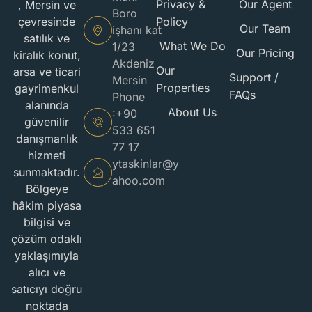
Privacy &
Our Agent
, Mersin ve
Boro
Policy
çevresinde
Our Team
işhanı kat
satılık ve
What We Do
1/23
Our Pricing
kiralık konut,
Akdeniz
Our
arsa ve ticari
Support /
Mersin
Properties
gayrimenkul
FAQs
Phone
alanında
About Us
:+90
güvenilir
533 651
danışmanlık
77 17
hizmeti
ytaskinlar@y
sunmaktadır.
ahoo.com
Bölgeye
hâkim piyasa
bilgisi ve
çözüm odaklı
yaklaşımıyla
alıcı ve
satıcıyı doğru
noktada