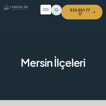
533 651 77
17
Mersin İlçeleri